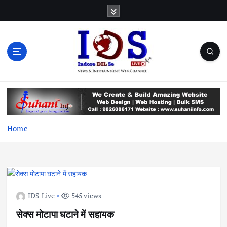
S
k
i
p
t
o
c
News & Infotainment Web Channel
o
n
t
e
Home
n
t
IDS Live
545 views
सेक्स मोटापा घटाने में सहायक