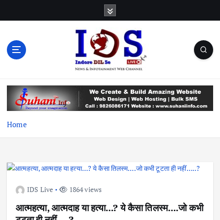
S
k
i
p
t
o
c
News & Infotainment Web Channel
o
n
t
e
Home
n
t
IDS Live
1864 views
आत्महत्या, आत्मदाह या हत्या…? ये कैसा तिलस्म….जो कभी
टूटता ही नहीं…..?