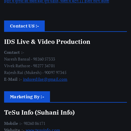
इंदौर में दुनिया का सबसे बड़ा दुर्गा पंडाल, भक्तों में बंटेंगे 11 हजार स्वर्ण कलश
Contact US :-
IDS Live & Video Production
Contact :-
Naresh Bansal - 98260 57333
Vivek Rathore - 98277 34701
Rajesh Rai (Mukesh) - 90097 97345
E-Mail :-
indoredilse@gmail.com
Marketing By :-
TeSu Info (Suhani Info)
Mobile :-
98260 86171
Website :-
www.tesuinfo.com