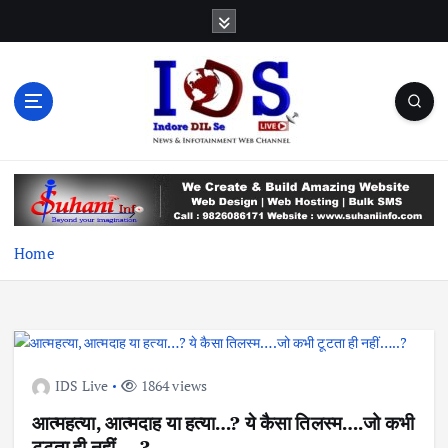
S
k
i
p
t
o
c
News & Infotainment Web Channel
o
n
t
e
Home
n
t
IDS Live
1864 views
आत्महत्या, आत्मदाह या हत्या…? ये कैसा तिलस्म….जो कभी
टूटता ही नहीं…..?