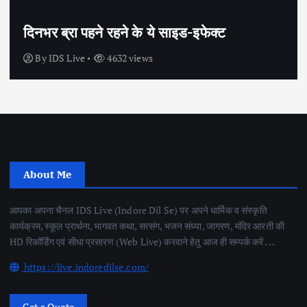
सेक्स के अलावा भी कंडोम का उपयोग है?
By
IDS Live
4442 views
About Me
आपका अपना चैनल IDS Live (Indore Dil Se) पर अपने धार्मिक व संस्कृति
कार्यक्रम, स्कूल प्रार्थना, भागवत कथा, सत्संग, भजन संध्या, जागरण, मंदिर आरती की
HD रिकॉर्डिंग एवं सीधा प्रसारण (Web Live) करवाने हेतु आज ही सम्पर्क करें . . .
https://live.indoredilse.com/
Get a Quote