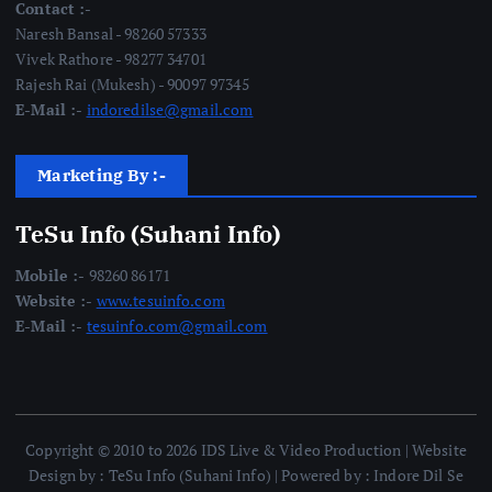
Contact :-
Naresh Bansal - 98260 57333
Vivek Rathore - 98277 34701
Rajesh Rai (Mukesh) - 90097 97345
E-Mail :-
indoredilse@gmail.com
Marketing By :-
TeSu Info (Suhani Info)
Mobile :-
98260 86171
Website :-
www.tesuinfo.com
E-Mail :-
tesuinfo.com@gmail.com
Copyright © 2010 to 2026 IDS Live & Video Production | Website
Design by : TeSu Info (Suhani Info) | Powered by : Indore Dil Se