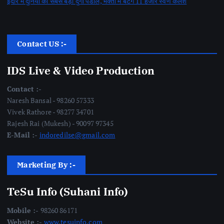
इंदौर में दुनिया का सबसे बड़ा दुर्गा पंडाल, भक्तों में बंटेंगे 11 हजार स्वर्ण कलश
Contact US :-
IDS Live & Video Production
Contact :-
Naresh Bansal - 98260 57333
Vivek Rathore - 98277 34701
Rajesh Rai (Mukesh) - 90097 97345
E-Mail :-
indoredilse@gmail.com
Marketing By :-
TeSu Info (Suhani Info)
Mobile :-
98260 86171
Website :-
www.tesuinfo.com