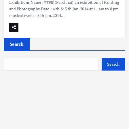
Exhibitions Name : परछाई (Parchhai) an exhibition of Painting
and Photography Date : 4 th & 5 th Jan. 2014 at 11 am to 8 pm
musical event : 5 th Jan. 2014…
Search
Search