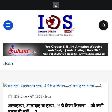
S
k
i
p
t
o
c
News & Infotainment Web Channel
o
n
t
e
Home
n
t
IDS Live
1863 views
आत्महत्या, आत्मदाह या हत्या…? ये कैसा तिलस्म….जो कभी
टूटता ही नहीं…..?