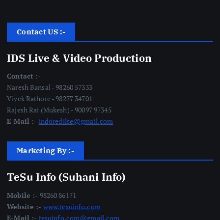
Contact US :-
IDS Live & Video Production
Contact :-
Naresh Bansal - 98260 57333
Vivek Rathore - 98277 34701
Rajesh Rai (Mukesh) - 90097 97345
E-Mail :-
indoredilse@gmail.com
Marketing By :-
TeSu Info (Suhani Info)
Mobile :-
98260 86171
Website :-
www.tesuinfo.com
E-Mail :-
tesuinfo.com@gmail.com