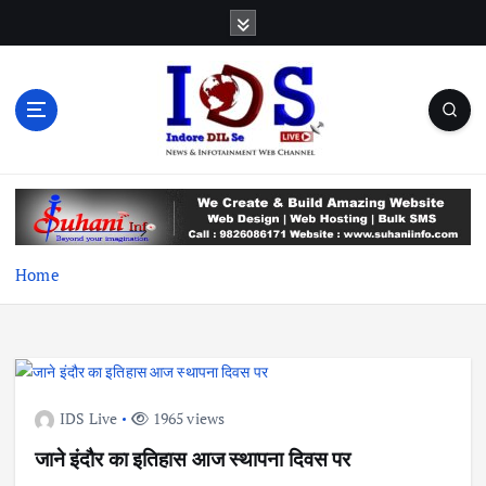
S
k
i
p
t
o
c
News & Infotainment Web Channel
o
n
t
e
Home
n
t
IDS Live
1965 views
जाने इंदौर का इतिहास आज स्थापना दिवस पर