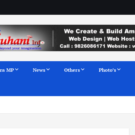
ra MP
News
Others
Photo’s