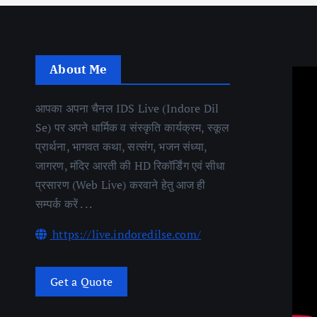
About Me
आपका अपना चैनल IDS Live (Indore Dil
Se) पर अपने धार्मिक व संस्कृति कार्यक्रम, स्कूल
प्रार्थना, भागवत कथा, सत्संग, भजन संध्या,
जागरण, मंदिर आरती की HD रिकॉर्डिंग एवं सीधा
प्रसारण (Web Live) करवाने हेतु आज ही
सम्पर्क करें . . .
https://live.indoredilse.com/
Get a Quote