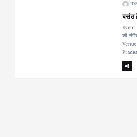
IDS
बसंत 
Event N
की संग
Venue 
Prade