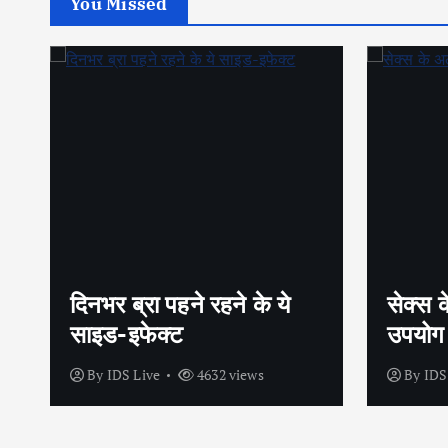
You Missed
सेक्स के अलावा भी कंडोम का
शीघ्रप
उपयोग है?
अपनाएं
By
IDS Live
4442 views
By
IDS