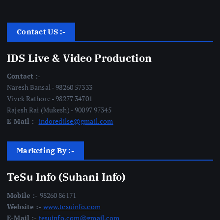
Contact US :-
IDS Live & Video Production
Contact :-
Naresh Bansal - 98260 57333
Vivek Rathore - 98277 34701
Rajesh Rai (Mukesh) - 90097 97345
E-Mail :-
indoredilse@gmail.com
Marketing By :-
TeSu Info (Suhani Info)
Mobile :-
98260 86171
Website :-
www.tesuinfo.com
E-Mail :-
tesuinfo.com@gmail.com