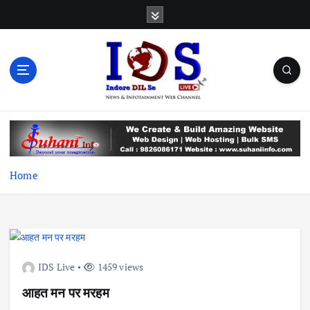
S
k
i
p
t
o
c
News & Infotainment Web Channel
o
n
t
e
Home
n
t
IDS Live
1459 views
आहत मन पर मरहम