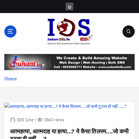
S
k
i
p
t
o
c
News & Infotainment Web Channel
o
n
t
e
Home
n
t
IDS Live
1863 views
आत्महत्या, आत्मदाह या हत्या…? ये कैसा तिलस्म….जो कभी
टूटता ही नहीं…..?