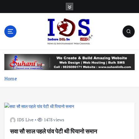
S
k
i
p
t
o
c
News & Infotainment Web Channel
o
n
t
e
Home
n
t
IDS Live
1478 views
सवा सौ साल पहले पांव पेटी थी पियानो समान