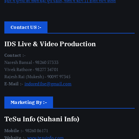
इंदौर में दुनिया का सबसे बड़ा दुर्गा पंडाल, भक्तों में बंटेंगे 11 हजार स्वर्ण कलश
Contact US :-
IDS Live & Video Production
Contact :-
Naresh Bansal - 98260 57333
Vivek Rathore - 98277 34701
Rajesh Rai (Mukesh) - 90097 97345
E-Mail :-
indoredilse@gmail.com
Marketing By :-
TeSu Info (Suhani Info)
Mobile :-
98260 86171
Website :-
www.tesuinfo.com