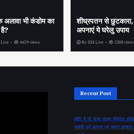
तन से छुटकारा,
सेक्स के लिए बाहर क्यूं म
 ये घरेलु उपाय
मारते है पुरुष ?
 Live
5208 views
By
IDS Live
3965 view
Recent Post
इंदौर में डॉ. बाबा साहब भीमराव अं
जयंती पूर्ण आस्था एवं अपार उत्सा