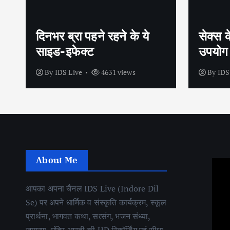
सेक्स के अलावा भी कंडोम का
शीघ्रप
उपयोग है?
अपनाएं
By
IDS Live
4439 views
By
IDS
About Me
आपका अपना चैनल IDS Live (Indore Dil
Se) पर अपने धार्मिक व संस्कृति कार्यक्रम, स्कूल
प्रार्थना, भागवत कथा, सत्संग, भजन संध्या,