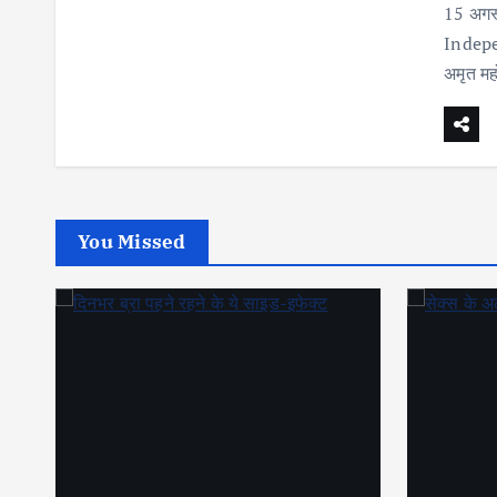
15 अगस्
Indepe
अमृत म
You Missed