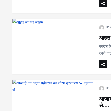
IDS
आहत 
प्रदेश 
खाने वा
IDS
आजादी
से….