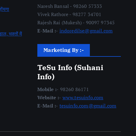
Naresh Bansal - 98260 57333
होंयगा
Vivek Rathore - 98277 34701
Rajesh Rai (Mukesh) - 90097 97345
E-Mail :-
indoredilse@gmail.com
डाल, भक्तों में
Marketing By :-
TeSu Info (Suhani
Info)
Mobile :-
98260 86171
Website :-
www.tesuinfo.com
E-Mail :-
tesuinfo.com@gmail.com