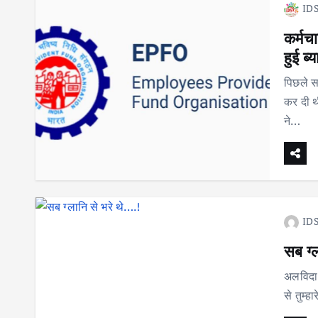
IDS
कर्मच
हुई ब्
पिछले स
कर दी थ
ने…
IDS
सब ग्
अलविदा उ
से तुम्