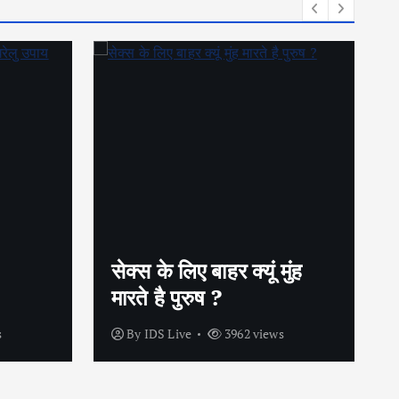
गर्भनिरोधक गोलियों के बिना भी
ुंह
कैसे बचें अनचाही प्रेग्नेंसी से
?
s
By
IDS Live
4199 views