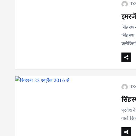
IDS
इमरजे
सिंहस्थ
सिंहस्थ 
कनेक्टि
IDS
सिंहस
प्रदेश क
वाले सिं