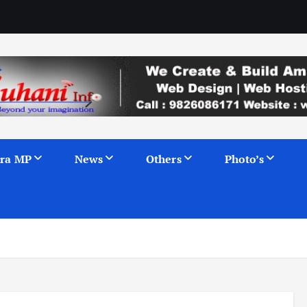
ra MP
News
Others
Photo’s