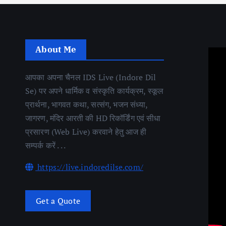
About Me
आपका अपना चैनल IDS Live (Indore Dil
Se) पर अपने धार्मिक व संस्कृति कार्यक्रम, स्कूल
प्रार्थना, भागवत कथा, सत्संग, भजन संध्या,
जागरण, मंदिर आरती की HD रिकॉर्डिंग एवं सीधा
प्रसारण (Web Live) करवाने हेतु आज ही
सम्पर्क करें . . .
https://live.indoredilse.com/
Get a Quote