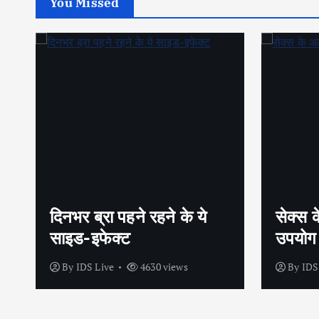
You Missed
सेक्स के अलावा भी कंडोम का
शीघ्रप
उपयोग है?
अपनाएं
By
IDS Live
4438 views
By
IDS