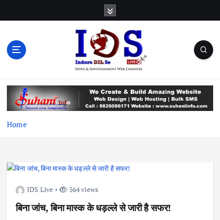
S
k
i
p
t
o
c
News & Infotainment Web Channel
o
n
t
e
Home
n
t
IDS Live
564 views
बिना जांच, बिना मास्क के धड़ल्ले से जारी है सफर!