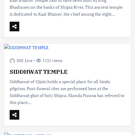
Kaal Bhairav Temple said to have been built by king
Bhadrasen on the banks of Shipra River. This ancient temple
is dedicated to Kaal Bhairav, the chief among the eight…
IDS Live
1131 views
SIDDHWAT TEMPLE
Siddhawat of Ujjain holds a special place for all hindu
pilgrims. Post-funeral rites are performed here at the
Siddhawat ghat of holy Shipra. Skanda Purana has referred to
this place…