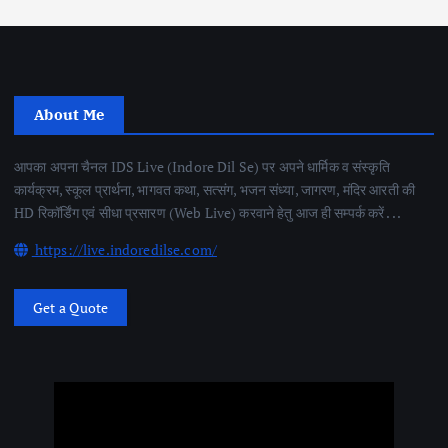
About Me
आपका अपना चैनल IDS Live (Indore Dil Se) पर अपने धार्मिक व संस्कृति
कार्यक्रम, स्कूल प्रार्थना, भागवत कथा, सत्संग, भजन संध्या, जागरण, मंदिर आरती की
HD रिकॉर्डिंग एवं सीधा प्रसारण (Web Live) करवाने हेतु आज ही सम्पर्क करें . . .
https://live.indoredilse.com/
Get a Quote