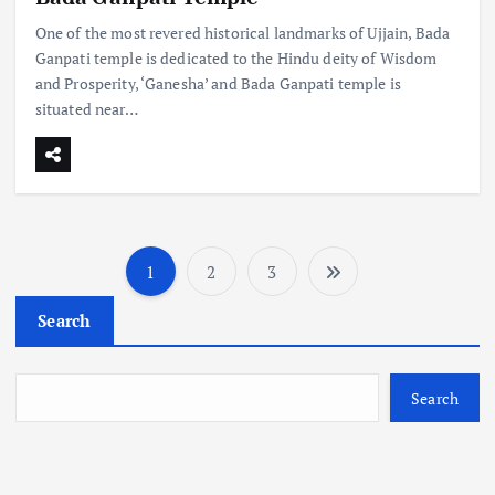
One of the most revered historical landmarks of Ujjain, Bada
Ganpati temple is dedicated to the Hindu deity of Wisdom
and Prosperity, ‘Ganesha’ and Bada Ganpati temple is
situated near…
1
2
3
P
Search
o
s
Search
t