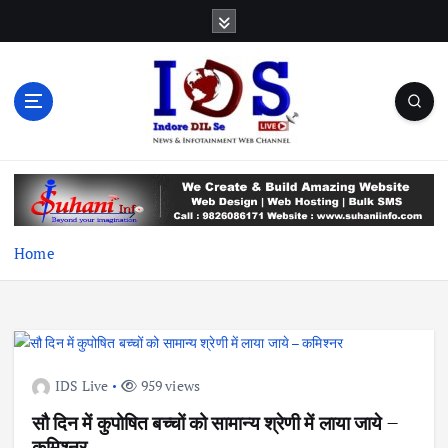
S
k
i
p
t
o
c
News & Infotainment Web Channel
o
n
t
e
Home
n
t
IDS Live
959 views
सौ दिन में कुपोषित बच्चों को सामान्य श्रेणी में लाया जाये –
कमिश्नर