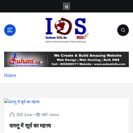
S
k
i
p
t
o
c
News & Infotainment Web Channel
o
n
t
e
Home
n
t
IDS Live
807 views
वास्तु में सूर्य का महत्त्व