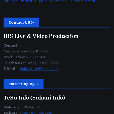
इंदौर में दुनिया का सबसे बड़ा दुर्गा पंडाल, भक्तों में बंटेंगे 11 हजार स्वर्ण कलश
Contact US :-
IDS Live & Video Production
Contact :-
Naresh Bansal - 98260 57333
Vivek Rathore - 98277 34701
Rajesh Rai (Mukesh) - 90097 97345
E-Mail :-
indoredilse@gmail.com
Marketing By :-
TeSu Info (Suhani Info)
Mobile :-
98260 86171
Website :-
www.tesuinfo.com