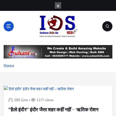
S
k
i
p
t
o
c
News & Infotainment Web Channel
o
n
t
e
Home
n
t
IDS Live
1117 views
"हैलो इंदौर" इंदौर जैसा शहर कहीं नहीं – ऋतिक रोशन