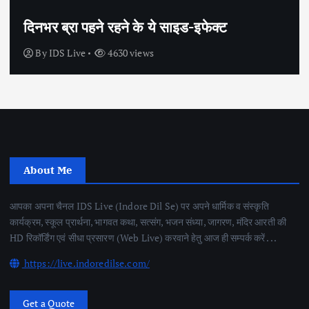
सेक्स के अलावा भी कंडोम का उपयोग है?
By
IDS Live
4438 views
About Me
आपका अपना चैनल IDS Live (Indore Dil Se) पर अपने धार्मिक व संस्कृति
कार्यक्रम, स्कूल प्रार्थना, भागवत कथा, सत्संग, भजन संध्या, जागरण, मंदिर आरती की
HD रिकॉर्डिंग एवं सीधा प्रसारण (Web Live) करवाने हेतु आज ही सम्पर्क करें . . .
https://live.indoredilse.com/
Get a Quote