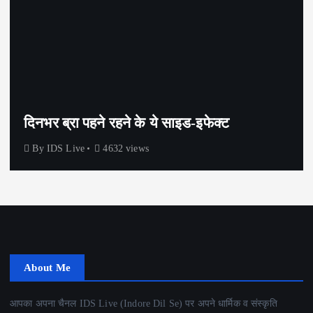
दिनभर ब्रा पहने रहने के ये साइड-इफेक्ट
By
IDS Live
4632 views
About Me
आपका अपना चैनल IDS Live (Indore Dil Se) पर अपने धार्मिक व संस्कृति