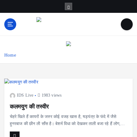
S
k
i
p
t
News & Infotainment Web Channel
o
c
o
Home
n
t
e
n
t
IDS Live
1983 views
कलमयुग की तस्वीर
चेहरे खिले हैं कायरों के जरुर कोई वजह खास है, षड्यंत्र के फंदे में जैसे
हुनरबाज की छीन ली साँस है। बेशर्म विधा को देखकर ताली बजा रहे हैं लोग,…