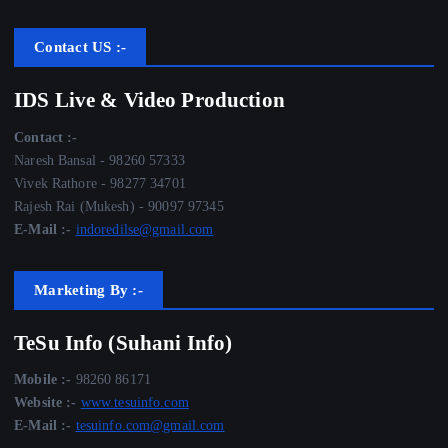
Contact US :-
IDS Live & Video Production
Contact :-
Naresh Bansal - 98260 57333
Vivek Rathore - 98277 34701
Rajesh Rai (Mukesh) - 90097 97345
E-Mail :-
indoredilse@gmail.com
Marketing By :-
TeSu Info (Suhani Info)
Mobile :-
98260 86171
Website :-
www.tesuinfo.com
E-Mail :-
tesuinfo.com@gmail.com